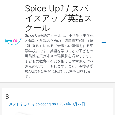
内
メ
Spice Up⤴︎ / スパ
容
を
イ
イスアップ英語ス
ス
クール
キ
ン
ッ
Spice Up英語スクールは、小学生・中学生
プ
メ
と母親・父親のための、徳島市万代町（昭
和町近辺）にある『未来への準備をする英
ニ
語学校』です。英語を学ぶことで子どもの
可能性を広げ未来の選択肢を増やします。
ュ
子どもの教育へ不安を抱えるママさんパパ
さんのサポートもします。また、英検や受
ー
験/入試も効率的に勉強し合格を目指しま
す。
Post
navigation
8
コメントする
/ By
spiceenglish
/
2021年11月27日