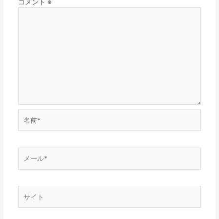
コメント
※
名
前
*
メ
ー
ル
*
サ
イ
ト