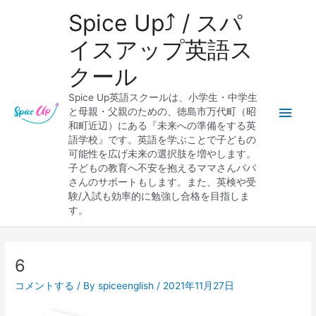
内
メ
Spice Up⤴︎ / スパ
容
を
イ
イスアップ英語ス
ス
クール
キ
ン
ッ
Spice Up英語スクールは、小学生・中学生
プ
メ
と母親・父親のための、徳島市万代町（昭
和町近辺）にある『未来への準備をする英
ニ
語学校』です。英語を学ぶことで子どもの
可能性を広げ未来の選択肢を増やします。
ュ
子どもの教育へ不安を抱えるママさんパパ
さんのサポートもします。また、英検や受
ー
験/入試も効率的に勉強し合格を目指しま
す。
Post
navigation
6
コメントする
/ By
spiceenglish
/
2021年11月27日