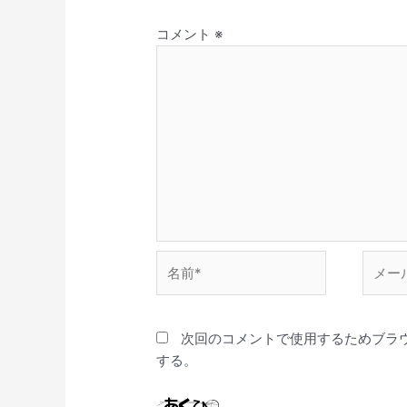
コメント
※
名
メ
前
ー
*
ル
*
次回のコメントで使用するためブラ
する。