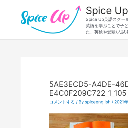
内
Spice
容
を
Spice Up英語
ス
英語を学ぶことで子
キ
た、英検や受験/入試
ッ
プ
Post
navigation
5AE3ECD5-A4DE-46
E4C0F209C722_1_105
コメントする
/ By
spiceenglish
/
2021