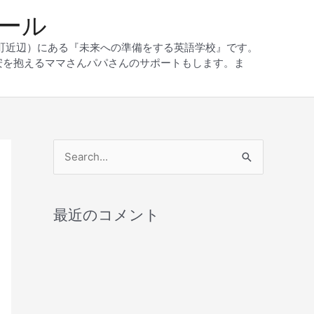
クール
和町近辺）にある『未来への準備をする英語学校』です。
安を抱えるママさんパパさんのサポートもします。ま
検
索
対
最近のコメント
象
: