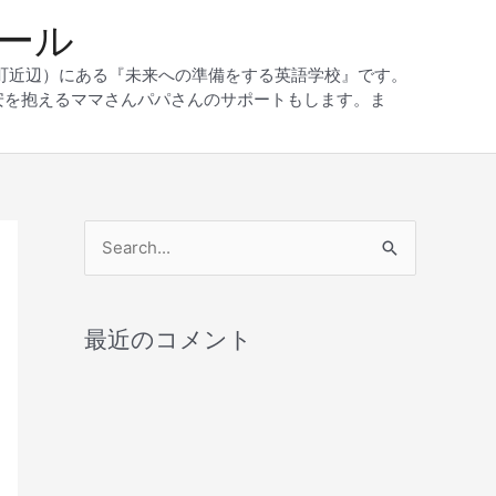
クール
和町近辺）にある『未来への準備をする英語学校』です。
安を抱えるママさんパパさんのサポートもします。ま
検
索
対
最近のコメント
象
: