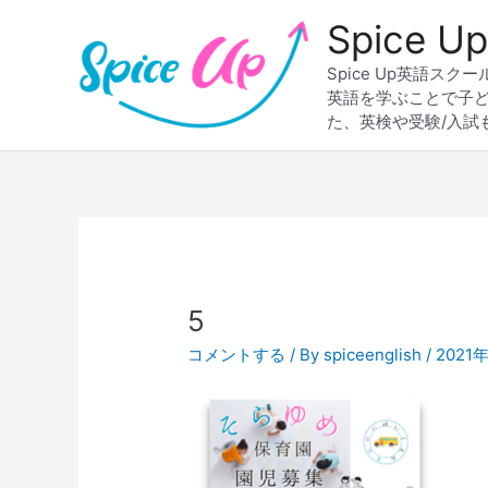
内
Spice
容
を
Spice Up英語
ス
英語を学ぶことで子
キ
た、英検や受験/入試
ッ
プ
Post
navigation
5
コメントする
/ By
spiceenglish
/
2021