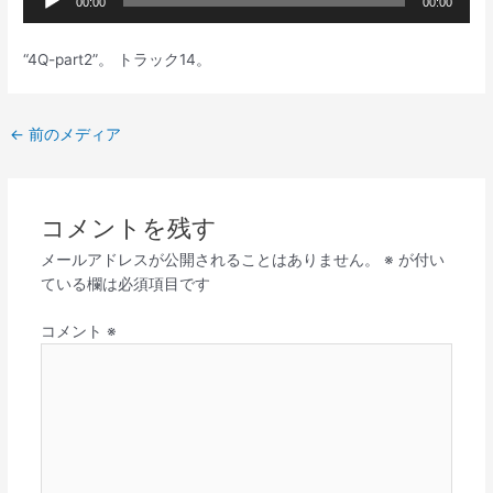
00:00
00:00
声
プ
“4Q-part2”。 トラック14。
レ
ー
ヤ
←
前のメディア
ー
コメントを残す
メールアドレスが公開されることはありません。
※
が付い
ている欄は必須項目です
コメント
※