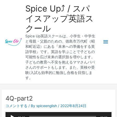
内
メ
Spice Up⤴︎ / スパ
容
を
イ
イスアップ英語ス
ス
クール
キ
ン
ッ
Spice Up英語スクールは、小学生・中学生
プ
メ
と母親・父親のための、徳島市万代町（昭
和町近辺）にある『未来への準備をする英
ニ
語学校』です。英語を学ぶことで子どもの
可能性を広げ未来の選択肢を増やします。
ュ
子どもの教育へ不安を抱えるママさんパパ
さんのサポートもします。また、英検や受
ー
験/入試も効率的に勉強し合格を目指しま
す。
Post
navigation
4Q-part2
コメントする
/ By
spiceenglish
/
2022年8月24日
音