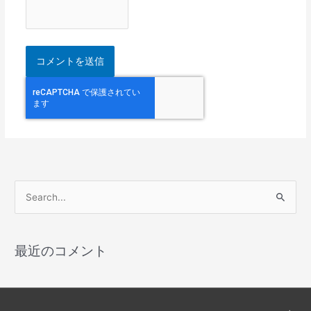
検
索
対
最近のコメント
象
: