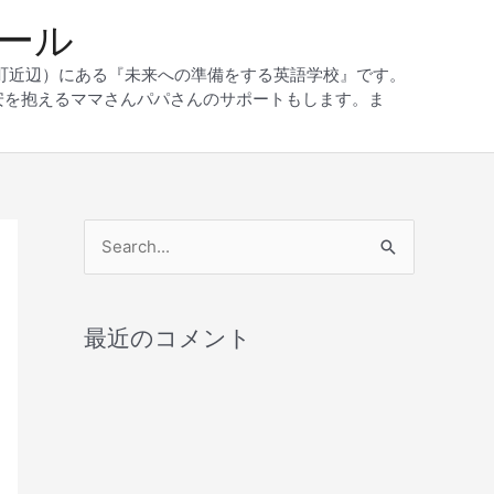
クール
和町近辺）にある『未来への準備をする英語学校』です。
安を抱えるママさんパパさんのサポートもします。ま
検
索
対
最近のコメント
象
: