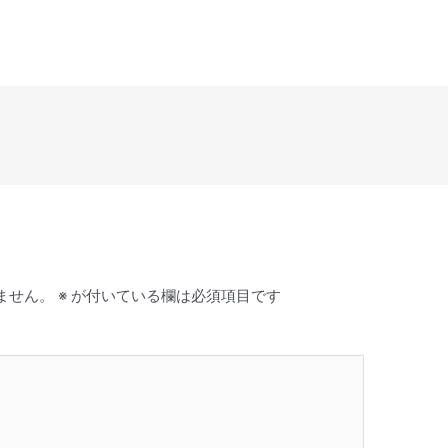
ー
ム
調
節
に
は
上
下
矢
印
キ
ー
を
ません。
※
が付いている欄は必須項目です
使
っ
て
く
だ
さ