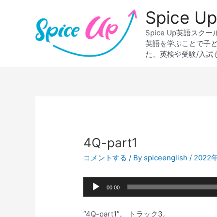
内
Spice
容
を
Spice Up英語
ス
英語を学ぶことで子
キ
た、英検や受験/入試
ッ
プ
Post
navigation
4Q-part1
コメントする
/ By
spiceenglish
/
2022
音
00:00
声
プ
“4Q-part1”。 トラック3。