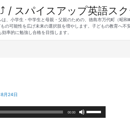
 Up⤴︎ / スパイスアップ英語ス
スクールは、小学生・中学生と母親・父親のための、徳島市万代町（昭
どもの可能性を広げ未来の選択肢を増やします。子どもの教育へ不
も効率的に勉強し合格を目指します。
年8月24日
ボ
00:00
リ
ュ