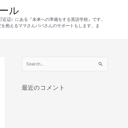
クール
和町近辺）にある『未来への準備をする英語学校』です。
安を抱えるママさんパパさんのサポートもします。ま
検
索
対
最近のコメント
象
: