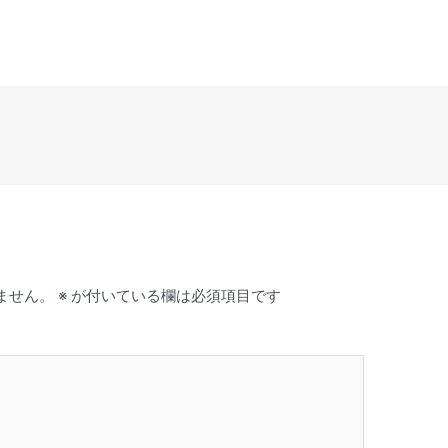
ー
ム
調
節
に
は
上
下
矢
印
キ
ー
を
ません。
※
が付いている欄は必須項目です
使
っ
て
く
だ
さ