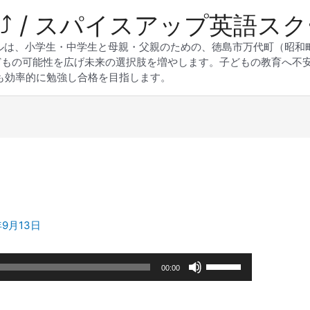
 Up⤴︎ / スパイスアップ英語ス
スクールは、小学生・中学生と母親・父親のための、徳島市万代町（昭
どもの可能性を広げ未来の選択肢を増やします。子どもの教育へ不
も効率的に勉強し合格を目指します。
年9月13日
ボ
00:00
リ
ュ