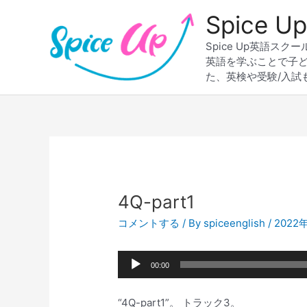
内
Spice
容
を
Spice Up英語
ス
英語を学ぶことで子
キ
た、英検や受験/入試
ッ
プ
Post
navigation
4Q-part1
コメントする
/ By
spiceenglish
/
2022
音
00:00
声
プ
“4Q-part1”。 トラック3。