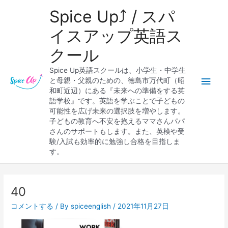
内
メ
Spice Up⤴︎ / スパ
容
を
イ
イスアップ英語ス
ス
クール
キ
ン
ッ
Spice Up英語スクールは、小学生・中学生
プ
メ
と母親・父親のための、徳島市万代町（昭
和町近辺）にある『未来への準備をする英
ニ
語学校』です。英語を学ぶことで子どもの
可能性を広げ未来の選択肢を増やします。
ュ
子どもの教育へ不安を抱えるママさんパパ
さんのサポートもします。また、英検や受
ー
験/入試も効率的に勉強し合格を目指しま
す。
Post
navigation
40
コメントする
/ By
spiceenglish
/
2021年11月27日