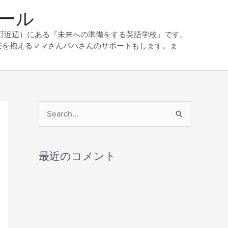
クール
和町近辺）にある『未来への準備をする英語学校』です。
安を抱えるママさんパパさんのサポートもします。ま
検
索
対
最近のコメント
象
: