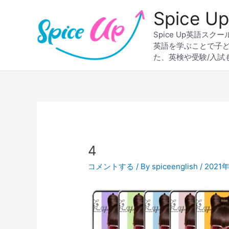
内
Spice
容
を
Spice Up英語
ス
英語を学ぶことで子
キ
た、英検や受験/入試
ッ
プ
Post
navigation
4
コメントする
/ By
spiceenglish
/
2021