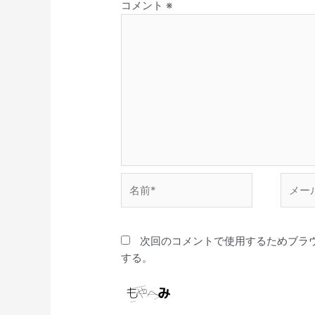
コメント
※
名
メ
前
ー
*
ル
*
次回のコメントで使用するためブラ
する。