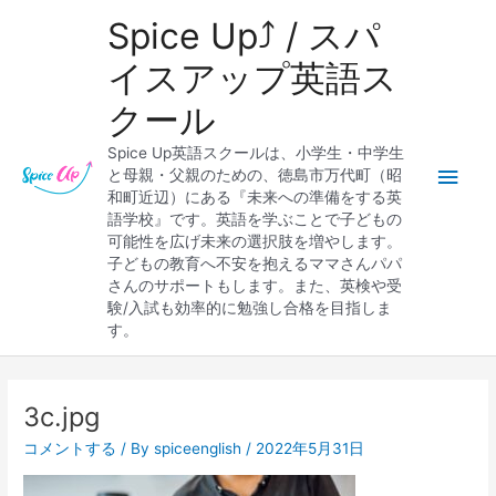
内
メ
Spice Up⤴︎ / スパ
容
を
イ
イスアップ英語ス
ス
クール
キ
ン
ッ
Spice Up英語スクールは、小学生・中学生
プ
メ
と母親・父親のための、徳島市万代町（昭
和町近辺）にある『未来への準備をする英
ニ
語学校』です。英語を学ぶことで子どもの
可能性を広げ未来の選択肢を増やします。
ュ
子どもの教育へ不安を抱えるママさんパパ
さんのサポートもします。また、英検や受
ー
験/入試も効率的に勉強し合格を目指しま
す。
Post
navigation
3c.jpg
コメントする
/ By
spiceenglish
/
2022年5月31日