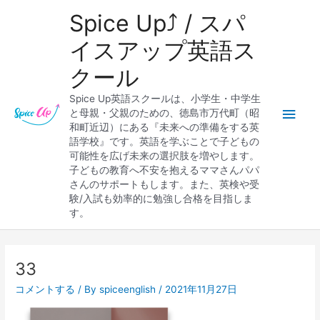
内
メ
Spice Up⤴︎ / スパ
容
を
イ
イスアップ英語ス
ス
クール
キ
ン
ッ
Spice Up英語スクールは、小学生・中学生
プ
メ
と母親・父親のための、徳島市万代町（昭
和町近辺）にある『未来への準備をする英
ニ
語学校』です。英語を学ぶことで子どもの
可能性を広げ未来の選択肢を増やします。
ュ
子どもの教育へ不安を抱えるママさんパパ
さんのサポートもします。また、英検や受
ー
験/入試も効率的に勉強し合格を目指しま
す。
Post
navigation
33
コメントする
/ By
spiceenglish
/
2021年11月27日