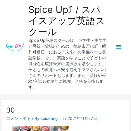
内
メ
Spice Up⤴︎ / スパ
容
を
イ
イスアップ英語ス
ス
クール
キ
ン
ッ
Spice Up英語スクールは、小学生・中学生
プ
メ
と母親・父親のための、徳島市万代町（昭
和町近辺）にある『未来への準備をする英
ニ
語学校』です。英語を学ぶことで子どもの
可能性を広げ未来の選択肢を増やします。
ュ
子どもの教育へ不安を抱えるママさんパパ
さんのサポートもします。また、英検や受
ー
験/入試も効率的に勉強し合格を目指しま
す。
Post
navigation
30
コメントする
/ By
spiceenglish
/
2021年11月27日