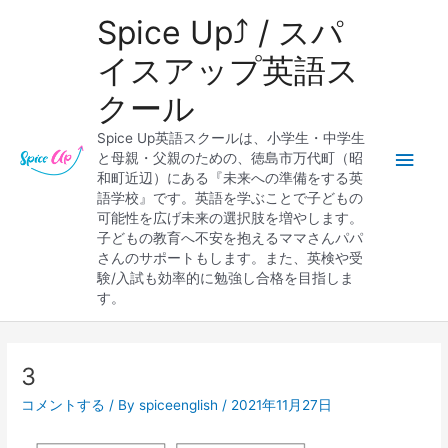
内
メ
Spice Up⤴︎ / スパ
容
を
イ
イスアップ英語ス
ス
クール
キ
ン
ッ
Spice Up英語スクールは、小学生・中学生
プ
メ
と母親・父親のための、徳島市万代町（昭
和町近辺）にある『未来への準備をする英
ニ
語学校』です。英語を学ぶことで子どもの
可能性を広げ未来の選択肢を増やします。
ュ
子どもの教育へ不安を抱えるママさんパパ
さんのサポートもします。また、英検や受
ー
験/入試も効率的に勉強し合格を目指しま
す。
Post
navigation
3
コメントする
/ By
spiceenglish
/
2021年11月27日