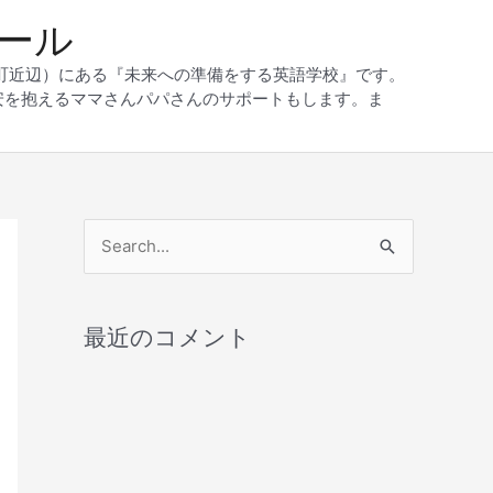
クール
和町近辺）にある『未来への準備をする英語学校』です。
安を抱えるママさんパパさんのサポートもします。ま
検
索
対
最近のコメント
象
: