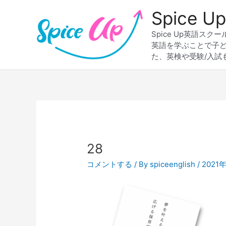
内
Spice
容
を
Spice Up英語
ス
英語を学ぶことで子
キ
た、英検や受験/入試
ッ
プ
Post
navigation
28
コメントする
/ By
spiceenglish
/
2021