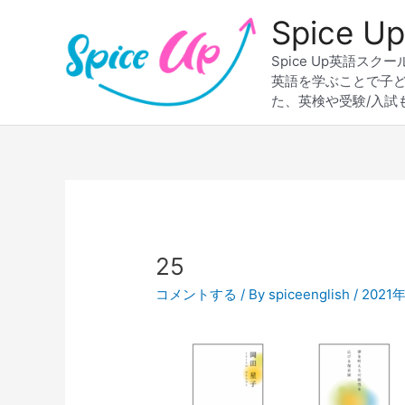
内
Spice
容
を
Spice Up英語
ス
英語を学ぶことで子
キ
た、英検や受験/入試
ッ
プ
Post
navigation
25
コメントする
/ By
spiceenglish
/
2021