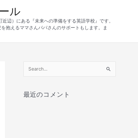
クール
和町近辺）にある『未来への準備をする英語学校』です。
安を抱えるママさんパパさんのサポートもします。ま
検
索
対
最近のコメント
象
: