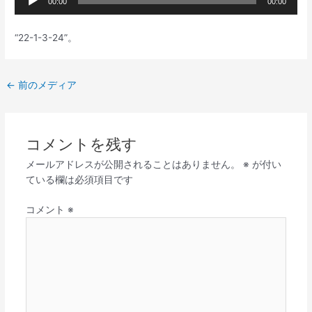
00:00
00:00
声
プ
“22-1-3-24”。
レ
ー
ヤ
←
前のメディア
ー
コメントを残す
メールアドレスが公開されることはありません。
※
が付い
ている欄は必須項目です
コメント
※