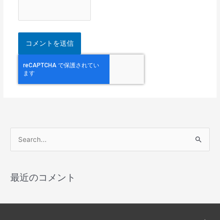
検
索
対
最近のコメント
象
: