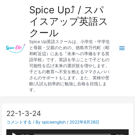
内
メ
Spice Up⤴︎ / スパ
容
を
イ
イスアップ英語ス
ス
クール
キ
ン
ッ
Spice Up英語スクールは、小学生・中学生
プ
メ
と母親・父親のための、徳島市万代町（昭
和町近辺）にある『未来への準備をする英
ニ
語学校』です。英語を学ぶことで子どもの
可能性を広げ未来の選択肢を増やします。
ュ
子どもの教育へ不安を抱えるママさんパパ
さんのサポートもします。また、英検や受
ー
験/入試も効率的に勉強し合格を目指しま
す。
Post
navigation
22-1-3-24
コメントする
/ By
spiceenglish
/
2022年8月28日
音