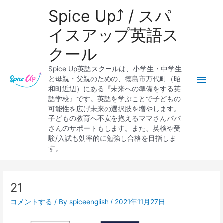
内
メ
Spice Up⤴︎ / スパ
容
を
イ
イスアップ英語ス
ス
クール
キ
ン
ッ
Spice Up英語スクールは、小学生・中学生
プ
メ
と母親・父親のための、徳島市万代町（昭
和町近辺）にある『未来への準備をする英
ニ
語学校』です。英語を学ぶことで子どもの
可能性を広げ未来の選択肢を増やします。
ュ
子どもの教育へ不安を抱えるママさんパパ
さんのサポートもします。また、英検や受
ー
験/入試も効率的に勉強し合格を目指しま
す。
Post
navigation
21
コメントする
/ By
spiceenglish
/
2021年11月27日