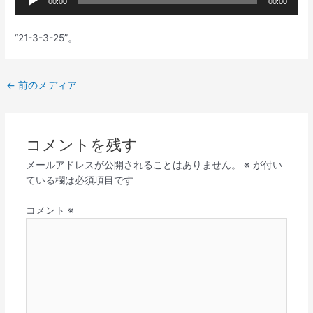
00:00
00:00
声
プ
“21-3-3-25”。
レ
ー
ヤ
←
前のメディア
ー
コメントを残す
メールアドレスが公開されることはありません。
※
が付い
ている欄は必須項目です
コメント
※