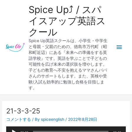
内
メ
Spice Up⤴︎ / スパ
容
を
イ
イスアップ英語ス
ス
クール
キ
ン
ッ
Spice Up英語スクールは、小学生・中学生
プ
メ
と母親・父親のための、徳島市万代町（昭
和町近辺）にある『未来への準備をする英
ニ
語学校』です。英語を学ぶことで子どもの
可能性を広げ未来の選択肢を増やします。
ュ
子どもの教育へ不安を抱えるママさんパパ
さんのサポートもします。また、英検や受
ー
験/入試も効率的に勉強し合格を目指しま
す。
Post
navigation
21-3-3-25
コメントする
/ By
spiceenglish
/
2022年8月28日
音