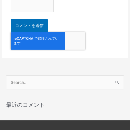
検
索
対
最近のコメント
象
: