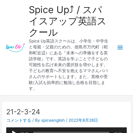
内
メ
Spice Up⤴︎ / スパ
容
を
イ
イスアップ英語ス
ス
クール
キ
ン
ッ
Spice Up英語スクールは、小学生・中学生
プ
メ
と母親・父親のための、徳島市万代町（昭
和町近辺）にある『未来への準備をする英
ニ
語学校』です。英語を学ぶことで子どもの
可能性を広げ未来の選択肢を増やします。
ュ
子どもの教育へ不安を抱えるママさんパパ
さんのサポートもします。また、英検や受
ー
験/入試も効率的に勉強し合格を目指しま
す。
Post
navigation
21-2-3-24
コメントする
/ By
spiceenglish
/
2022年8月28日
音