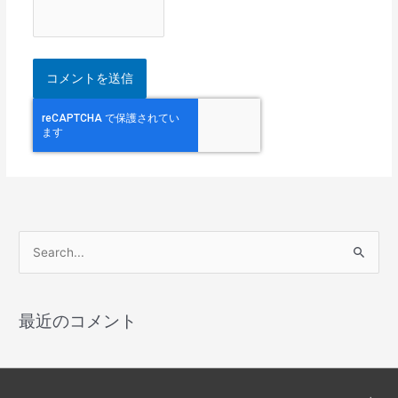
検
索
対
最近のコメント
象
: