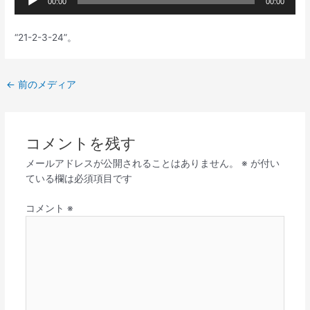
00:00
00:00
声
プ
“21-2-3-24”。
レ
ー
ヤ
←
前のメディア
ー
コメントを残す
メールアドレスが公開されることはありません。
※
が付い
ている欄は必須項目です
コメント
※