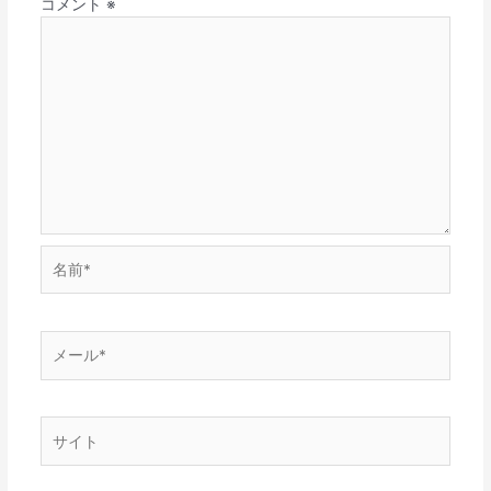
コメント
※
名
前
*
メ
ー
ル
*
サ
イ
ト