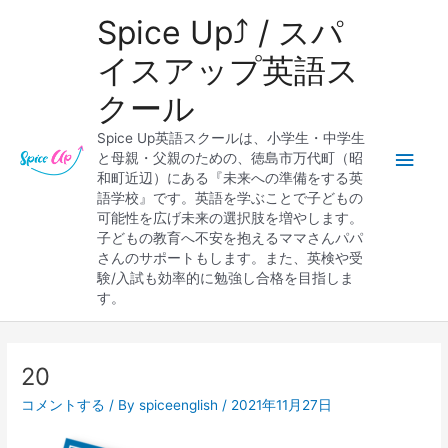
内
メ
Spice Up⤴︎ / スパ
容
を
イ
イスアップ英語ス
ス
クール
キ
ン
ッ
Spice Up英語スクールは、小学生・中学生
プ
メ
と母親・父親のための、徳島市万代町（昭
和町近辺）にある『未来への準備をする英
ニ
語学校』です。英語を学ぶことで子どもの
可能性を広げ未来の選択肢を増やします。
ュ
子どもの教育へ不安を抱えるママさんパパ
さんのサポートもします。また、英検や受
ー
験/入試も効率的に勉強し合格を目指しま
す。
Post
navigation
20
コメントする
/ By
spiceenglish
/
2021年11月27日