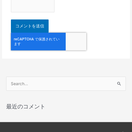
検
索
対
最近のコメント
象
: