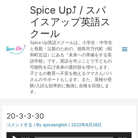
内
メ
Spice Up⤴︎ / スパ
容
を
イ
イスアップ英語ス
ス
クール
キ
ン
ッ
Spice Up英語スクールは、小学生・中学生
プ
メ
と母親・父親のための、徳島市万代町（昭
和町近辺）にある『未来への準備をする英
ニ
語学校』です。英語を学ぶことで子どもの
可能性を広げ未来の選択肢を増やします。
ュ
子どもの教育へ不安を抱えるママさんパパ
さんのサポートもします。また、英検や受
ー
験/入試も効率的に勉強し合格を目指しま
す。
Post
navigation
20-3-3-30
コメントする
/ By
spiceenglish
/
2022年8月28日
音