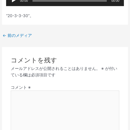
00:00
00:00
声
プ
“20-3-3-30”。
レ
ー
ヤ
←
前のメディア
ー
コメントを残す
メールアドレスが公開されることはありません。
※
が付い
ている欄は必須項目です
コメント
※