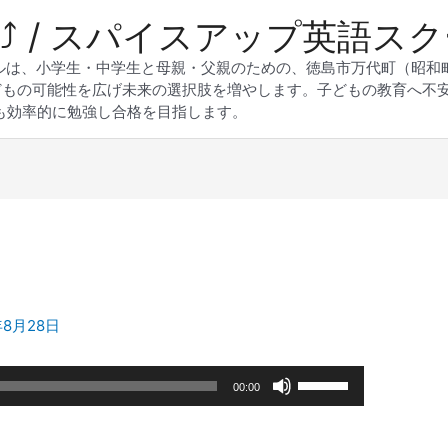
 Up⤴︎ / スパイスアップ英語ス
スクールは、小学生・中学生と母親・父親のための、徳島市万代町（昭
どもの可能性を広げ未来の選択肢を増やします。子どもの教育へ不
も効率的に勉強し合格を目指します。
年8月28日
ボ
00:00
リ
ュ