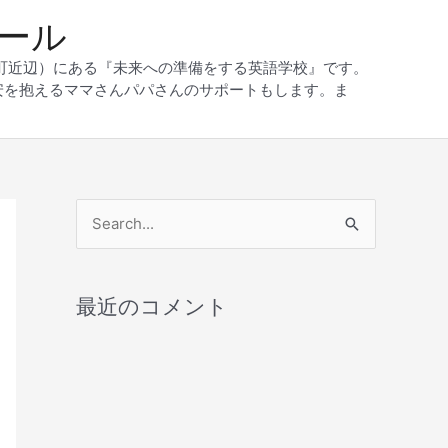
クール
和町近辺）にある『未来への準備をする英語学校』です。
安を抱えるママさんパパさんのサポートもします。ま
検
索
対
最近のコメント
象
: