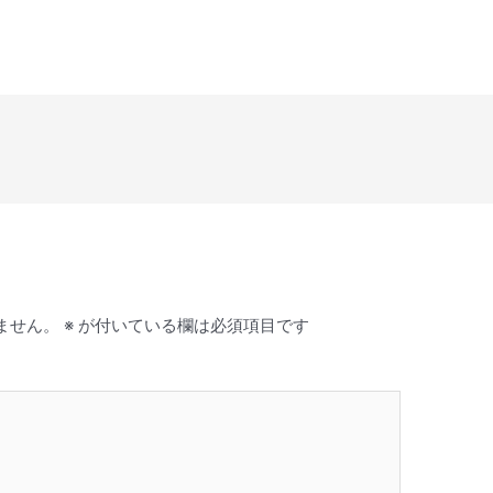
ー
ム
調
節
に
は
上
下
矢
印
キ
ー
を
ません。
※
が付いている欄は必須項目です
使
っ
て
く
だ
さ