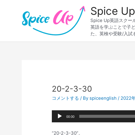
内
Spice
容
を
Spice Up英語
ス
英語を学ぶことで子
キ
た、英検や受験/入試
ッ
プ
Post
navigation
20-2-3-30
コメントする
/ By
spiceenglish
/
2022
音
00:00
声
プ
“20-2-3-30”。