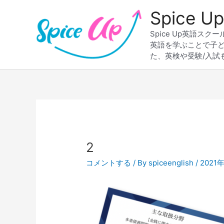
内
Spice
容
を
Spice Up英語
ス
英語を学ぶことで子
キ
た、英検や受験/入試
ッ
プ
Post
navigation
2
コメントする
/ By
spiceenglish
/
2021