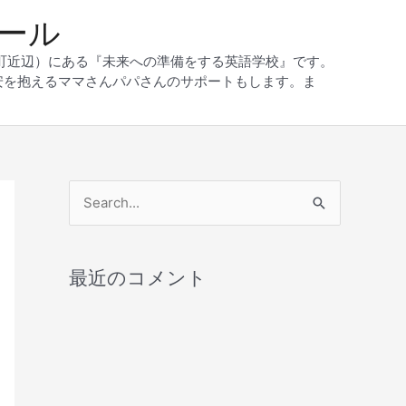
クール
和町近辺）にある『未来への準備をする英語学校』です。
安を抱えるママさんパパさんのサポートもします。ま
検
索
対
最近のコメント
象
: