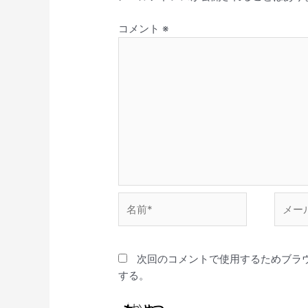
コメント
※
名
メ
前
ー
*
ル
*
次回のコメントで使用するためブラ
する。