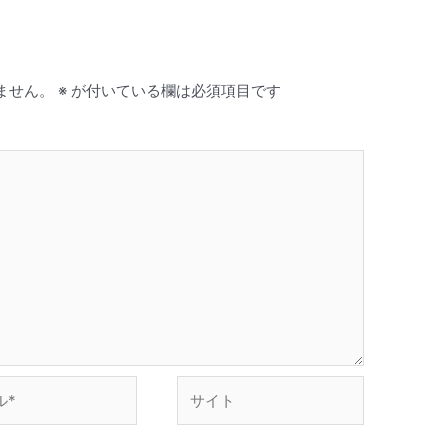
ません。
※
が付いている欄は必須項目です
サ
イ
ト