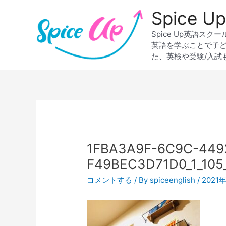
内
Spice
容
を
Spice Up英語
ス
英語を学ぶことで子
キ
た、英検や受験/入試
ッ
プ
Post
navigation
1FBA3A9F-6C9C-449
F49BEC3D71D0_1_105
コメントする
/ By
spiceenglish
/
2021