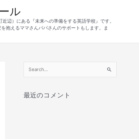
クール
和町近辺）にある『未来への準備をする英語学校』です。
安を抱えるママさんパパさんのサポートもします。ま
検
索
対
最近のコメント
象
: