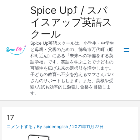
内
メ
Spice Up⤴︎ / スパ
容
を
イ
イスアップ英語ス
ス
クール
キ
ン
ッ
Spice Up英語スクールは、小学生・中学生
プ
メ
と母親・父親のための、徳島市万代町（昭
和町近辺）にある『未来への準備をする英
ニ
語学校』です。英語を学ぶことで子どもの
可能性を広げ未来の選択肢を増やします。
ュ
子どもの教育へ不安を抱えるママさんパパ
さんのサポートもします。また、英検や受
ー
験/入試も効率的に勉強し合格を目指しま
す。
Post
navigation
17
コメントする
/ By
spiceenglish
/
2021年11月27日