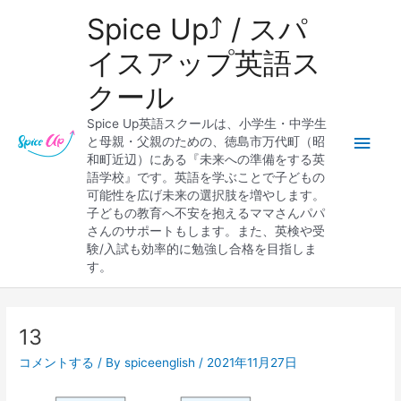
内
メ
Spice Up⤴︎ / スパ
容
を
イ
イスアップ英語ス
ス
クール
キ
ン
ッ
Spice Up英語スクールは、小学生・中学生
プ
メ
と母親・父親のための、徳島市万代町（昭
和町近辺）にある『未来への準備をする英
ニ
語学校』です。英語を学ぶことで子どもの
可能性を広げ未来の選択肢を増やします。
ュ
子どもの教育へ不安を抱えるママさんパパ
さんのサポートもします。また、英検や受
ー
験/入試も効率的に勉強し合格を目指しま
す。
Post
navigation
13
コメントする
/ By
spiceenglish
/
2021年11月27日