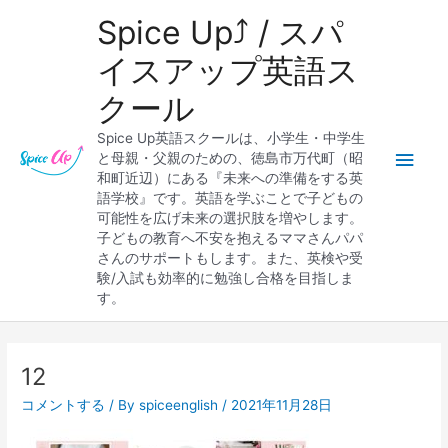
内
メ
Spice Up⤴︎ / スパ
容
を
イ
イスアップ英語ス
ス
クール
キ
ン
ッ
Spice Up英語スクールは、小学生・中学生
プ
メ
と母親・父親のための、徳島市万代町（昭
和町近辺）にある『未来への準備をする英
ニ
語学校』です。英語を学ぶことで子どもの
可能性を広げ未来の選択肢を増やします。
ュ
子どもの教育へ不安を抱えるママさんパパ
さんのサポートもします。また、英検や受
ー
験/入試も効率的に勉強し合格を目指しま
す。
Post
navigation
12
コメントする
/ By
spiceenglish
/
2021年11月28日