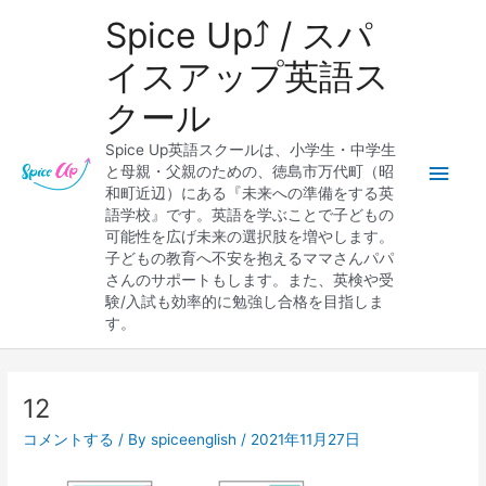
内
メ
Spice Up⤴︎ / スパ
容
を
イ
イスアップ英語ス
ス
クール
キ
ン
ッ
Spice Up英語スクールは、小学生・中学生
プ
メ
と母親・父親のための、徳島市万代町（昭
和町近辺）にある『未来への準備をする英
ニ
語学校』です。英語を学ぶことで子どもの
可能性を広げ未来の選択肢を増やします。
ュ
子どもの教育へ不安を抱えるママさんパパ
さんのサポートもします。また、英検や受
ー
験/入試も効率的に勉強し合格を目指しま
す。
Post
navigation
12
コメントする
/ By
spiceenglish
/
2021年11月27日