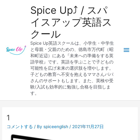
内
メ
Spice Up⤴︎ / スパ
容
を
イ
イスアップ英語ス
ス
クール
キ
ン
ッ
Spice Up英語スクールは、小学生・中学生
プ
メ
と母親・父親のための、徳島市万代町（昭
和町近辺）にある『未来への準備をする英
ニ
語学校』です。英語を学ぶことで子どもの
可能性を広げ未来の選択肢を増やします。
ュ
子どもの教育へ不安を抱えるママさんパパ
さんのサポートもします。また、英検や受
ー
験/入試も効率的に勉強し合格を目指しま
す。
Post
navigation
1
コメントする
/ By
spiceenglish
/
2021年11月27日