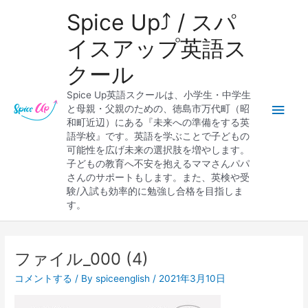
内
メ
Spice Up⤴︎ / スパ
容
を
イ
イスアップ英語ス
ス
クール
キ
ン
ッ
Spice Up英語スクールは、小学生・中学生
プ
メ
と母親・父親のための、徳島市万代町（昭
和町近辺）にある『未来への準備をする英
ニ
語学校』です。英語を学ぶことで子どもの
可能性を広げ未来の選択肢を増やします。
ュ
子どもの教育へ不安を抱えるママさんパパ
さんのサポートもします。また、英検や受
ー
験/入試も効率的に勉強し合格を目指しま
す。
Post
navigation
ファイル_000 (4)
コメントする
/ By
spiceenglish
/
2021年3月10日