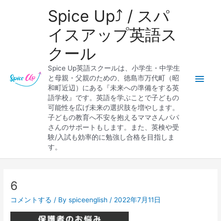
内
メ
Spice Up⤴︎ / スパ
容
を
イ
イスアップ英語ス
ス
クール
キ
ン
ッ
Spice Up英語スクールは、小学生・中学生
プ
メ
と母親・父親のための、徳島市万代町（昭
和町近辺）にある『未来への準備をする英
ニ
語学校』です。英語を学ぶことで子どもの
可能性を広げ未来の選択肢を増やします。
ュ
子どもの教育へ不安を抱えるママさんパパ
さんのサポートもします。また、英検や受
ー
験/入試も効率的に勉強し合格を目指しま
す。
6
コメントする
/ By
spiceenglish
/
2022年7月11日