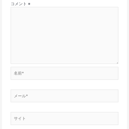
コメント
※
名
前
*
メ
ー
ル
*
サ
イ
ト