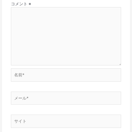
コメント
※
名
前
*
メ
ー
ル
*
サ
イ
ト