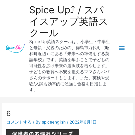
内
メ
Spice Up⤴︎ / スパ
容
を
イ
イスアップ英語ス
ス
クール
キ
ン
ッ
Spice Up英語スクールは、小学生・中学生
プ
メ
と母親・父親のための、徳島市万代町（昭
和町近辺）にある『未来への準備をする英
ニ
語学校』です。英語を学ぶことで子どもの
可能性を広げ未来の選択肢を増やします。
ュ
子どもの教育へ不安を抱えるママさんパパ
さんのサポートもします。また、英検や受
ー
験/入試も効率的に勉強し合格を目指しま
す。
6
コメントする
/ By
spiceenglish
/
2022年6月1日