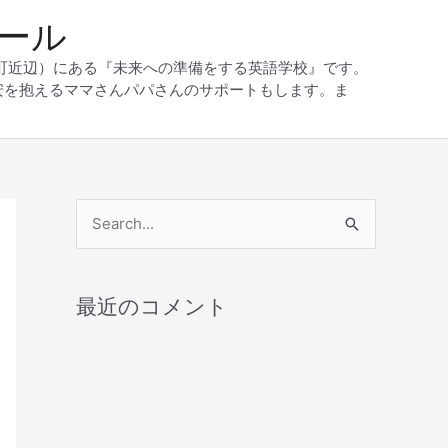
クール
和町近辺）にある『未来への準備をする英語学校』です。
安を抱えるママさんパパさんのサポートもします。ま
検
索
対
最近のコメント
象
: