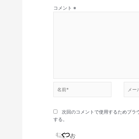
コメント
※
名
メ
前
ー
*
ル
*
次回のコメントで使用するためブラ
する。