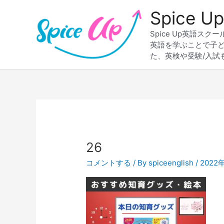
内
Spice
容
を
Spice Up英語
ス
英語を学ぶことで子
キ
た、英検や受験/入試
ッ
プ
26
コメントする
/ By
spiceenglish
/
2022