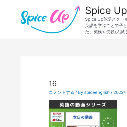
内
Spice
容
を
Spice Up英語
ス
英語を学ぶことで子
キ
た、英検や受験/入試
ッ
プ
16
コメントする
/ By
spiceenglish
/
2022