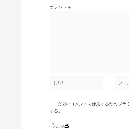
コメント
※
名
メ
前
ー
*
ル
*
次回のコメントで使用するためブラ
する。