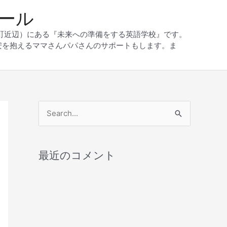
クール
和町近辺）にある『未来への準備をする英語学校』です。
安を抱えるママさんパパさんのサポートもします。ま
検
索
対
最近のコメント
象
: