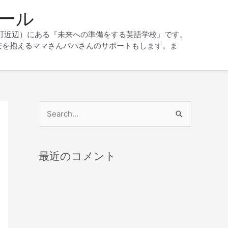
クール
和町近辺）にある『未来への準備をする英語学校』です。
安を抱えるママさんパパさんのサポートもします。ま
検
索
対
最近のコメント
象
: