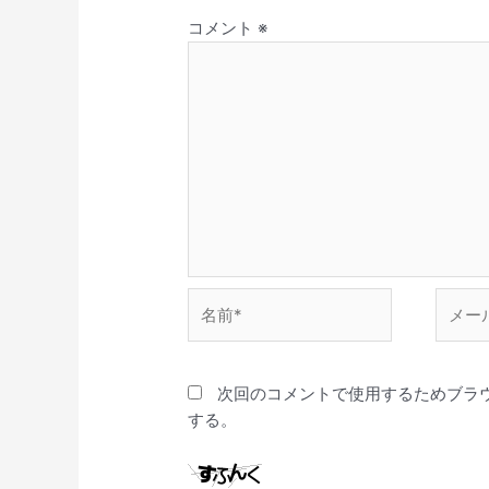
コメント
※
名
メ
前
ー
*
ル
*
次回のコメントで使用するためブラ
する。