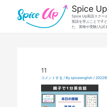
内
Spice
容
を
Spice Up英語
ス
英語を学ぶことで子
キ
た、英検や受験/入試
ッ
プ
11
コメントする
/ By
spiceenglish
/
2022