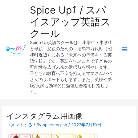
内
メ
Spice Up⤴︎ / スパ
容
を
イ
イスアップ英語ス
ス
クール
キ
ン
ッ
Spice Up英語スクールは、小学生・中学生
プ
メ
と母親・父親のための、徳島市万代町（昭
和町近辺）にある『未来への準備をする英
ニ
語学校』です。英語を学ぶことで子どもの
可能性を広げ未来の選択肢を増やします。
ュ
子どもの教育へ不安を抱えるママさんパパ
さんのサポートもします。また、英検や受
ー
験/入試も効率的に勉強し合格を目指しま
す。
インスタグラム用画像
コメントする
/ By
spiceenglish
/
2022年7月10日