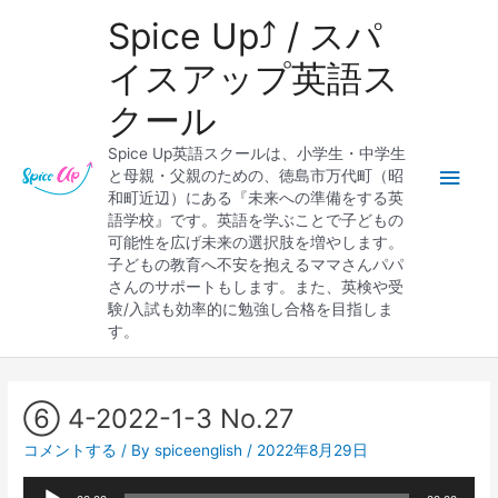
内
メ
Spice Up⤴︎ / スパ
容
を
イ
イスアップ英語ス
ス
クール
キ
ン
ッ
Spice Up英語スクールは、小学生・中学生
プ
メ
と母親・父親のための、徳島市万代町（昭
和町近辺）にある『未来への準備をする英
ニ
語学校』です。英語を学ぶことで子どもの
可能性を広げ未来の選択肢を増やします。
ュ
子どもの教育へ不安を抱えるママさんパパ
さんのサポートもします。また、英検や受
ー
験/入試も効率的に勉強し合格を目指しま
す。
Post
navigation
⑥ 4-2022-1-3 No.27
コメントする
/ By
spiceenglish
/
2022年8月29日
音