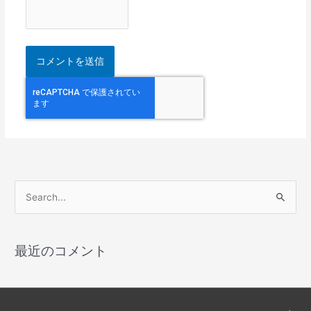
検
索
対
最近のコメント
象
: