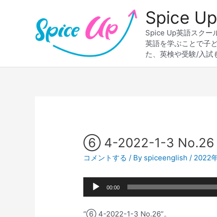
内
Spice
容
を
Spice Up英語
ス
英語を学ぶことで子
キ
た、英検や受験/入試
ッ
プ
Post
navigation
⑥ 4-2022-1-3 No.26
コメントする
/ By
spiceenglish
/
2022
音
00:00
声
プ
“⑥ 4-2022-1-3 No.26”。