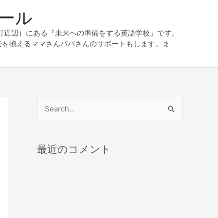
クール
和町近辺）にある『未来への準備をする英語学校』です。
安を抱えるママさんパパさんのサポートもします。ま
検
索
対
最近のコメント
象
: