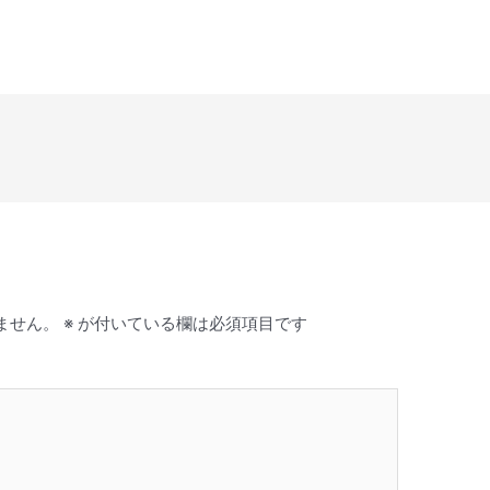
ー
ム
調
節
に
は
上
下
矢
印
キ
ー
を
ません。
※
が付いている欄は必須項目です
使
っ
て
く
だ
さ