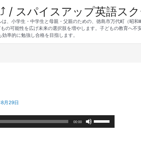
 Up⤴︎ / スパイスアップ英語ス
スクールは、小学生・中学生と母親・父親のための、徳島市万代町（昭
どもの可能性を広げ未来の選択肢を増やします。子どもの教育へ不
も効率的に勉強し合格を目指します。
年8月29日
ボ
00:00
リ
ュ