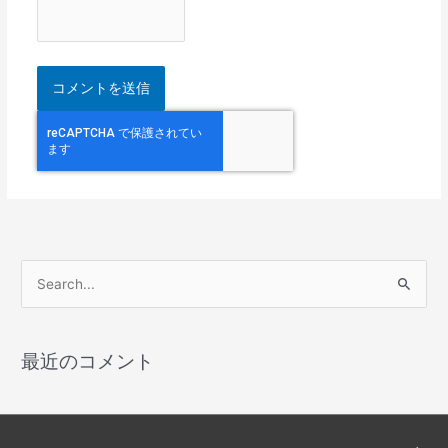
検
索
対
最近のコメント
象
: