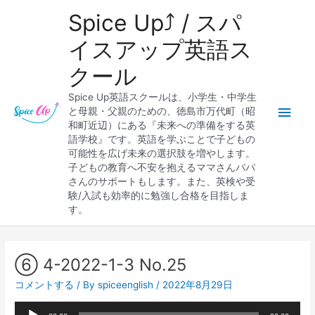
内
メ
Spice Up⤴︎ / スパ
容
を
イ
イスアップ英語ス
ス
クール
キ
ン
ッ
Spice Up英語スクールは、小学生・中学生
プ
メ
と母親・父親のための、徳島市万代町（昭
和町近辺）にある『未来への準備をする英
ニ
語学校』です。英語を学ぶことで子どもの
可能性を広げ未来の選択肢を増やします。
ュ
子どもの教育へ不安を抱えるママさんパパ
さんのサポートもします。また、英検や受
ー
験/入試も効率的に勉強し合格を目指しま
す。
Post
navigation
⑥ 4-2022-1-3 No.25
コメントする
/ By
spiceenglish
/
2022年8月29日
音