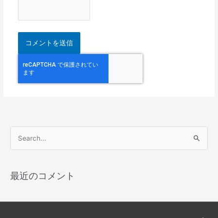
検
索
対
最近のコメント
象
: