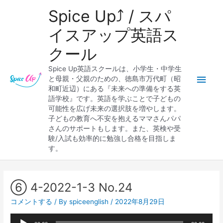
内
メ
Spice Up⤴︎ / スパ
容
を
イ
イスアップ英語ス
ス
クール
キ
ン
ッ
Spice Up英語スクールは、小学生・中学生
プ
メ
と母親・父親のための、徳島市万代町（昭
和町近辺）にある『未来への準備をする英
ニ
語学校』です。英語を学ぶことで子どもの
可能性を広げ未来の選択肢を増やします。
ュ
子どもの教育へ不安を抱えるママさんパパ
さんのサポートもします。また、英検や受
ー
験/入試も効率的に勉強し合格を目指しま
す。
Post
navigation
⑥ 4-2022-1-3 No.24
コメントする
/ By
spiceenglish
/
2022年8月29日
音